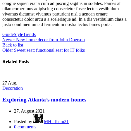
congue sapien erat a cum adipiscing sagittis in sodales. Fames at
ullamcorper mus adipiscing consectetur fusce lectus vestibulum
vivamus dictumst vivamus parturient nisl a aenean ornare
consectetur dolor arcu a a scelerisque ad. In a dis vestibulum class a
justo condimentum ad fermentum nostra lectus fames porta.
Guide
Style
Trends
Newer
New home decor from John Doerson
Back to list
Older
Sweet seat: functional seat for IT folks
Related Posts
27
Aug.
Decoration
Exploring Atlanta’s modern homes
27. August 2021
Posted by
MH_Team21
0
comments