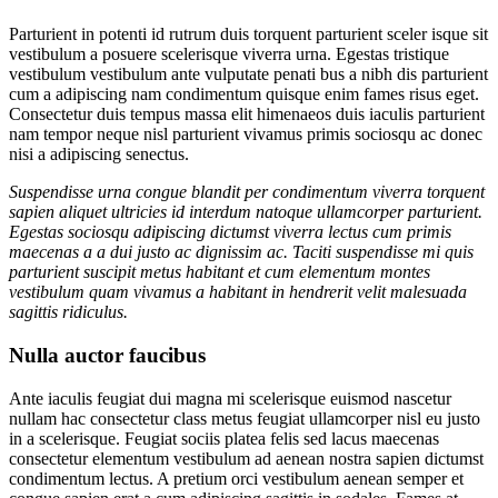
Parturient in potenti id rutrum duis torquent parturient sceler isque sit
vestibulum a posuere scelerisque viverra urna. Egestas tristique
vestibulum vestibulum ante vulputate penati bus a nibh dis parturient
cum a adipiscing nam condimentum quisque enim fames risus eget.
Consectetur duis tempus massa elit himenaeos duis iaculis parturient
nam tempor neque nisl parturient vivamus primis sociosqu ac donec
nisi a adipiscing senectus.
Suspendisse urna congue blandit per condimentum viverra torquent
sapien aliquet ultricies id interdum natoque ullamcorper parturient.
Egestas sociosqu adipiscing dictumst viverra lectus cum primis
maecenas a a dui justo ac dignissim ac. Taciti suspendisse mi quis
parturient suscipit metus habitant et cum elementum montes
vestibulum quam vivamus a habitant in hendrerit velit malesuada
sagittis ridiculus.
Nulla auctor faucibus
Ante iaculis feugiat dui magna mi scelerisque euismod nascetur
nullam hac consectetur class metus feugiat ullamcorper nisl eu justo
in a scelerisque. Feugiat sociis platea felis sed lacus maecenas
consectetur elementum vestibulum ad aenean nostra sapien dictumst
condimentum lectus. A pretium orci vestibulum aenean semper et