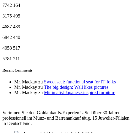
7742
164
3175
495
4687
489
6842
440
4058
517
5781
211
Recent Comments
Mr. Mackay
zu
Sweet seat: functional seat for IT folks
Mr. Mackay
zu
The big design: Wall likes pictures
Mr. Mackay
zu
Minimalist Japanese-inspired furniture
Vertrauen Sie den Goldankaufs-Experten! - Seit über 30 Jahren
professionell im Münz- und Barrenankauf tätig. 15 Juwelier-Filialen
in Deutschland.