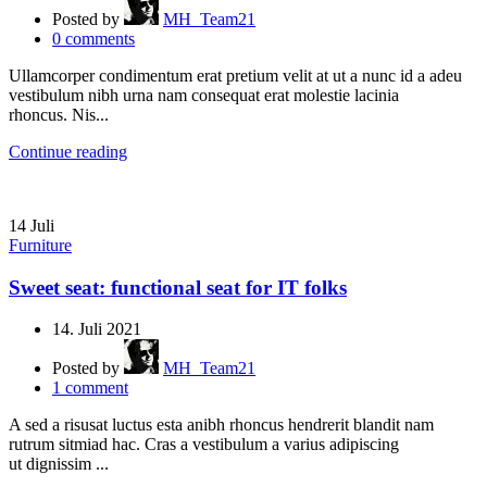
Posted by
MH_Team21
0
comments
Ullamcorper condimentum erat pretium velit at ut a nunc id a adeu
vestibulum nibh urna nam consequat erat molestie lacinia
rhoncus. Nis...
Continue reading
14
Juli
Furniture
Sweet seat: functional seat for IT folks
14. Juli 2021
Posted by
MH_Team21
1
comment
A sed a risusat luctus esta anibh rhoncus hendrerit blandit nam
rutrum sitmiad hac. Cras a vestibulum a varius adipiscing
ut dignissim ...